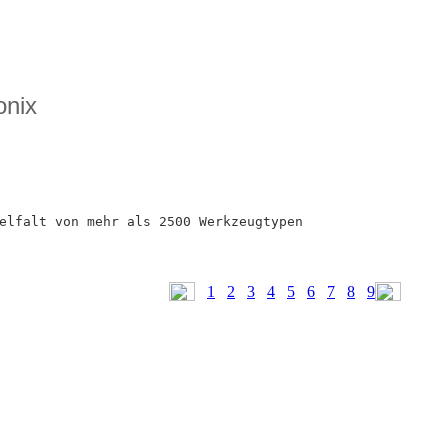
onix
elfalt von mehr als 2500 Werkzeugtypen
1
2
3
4
5
6
7
8
9