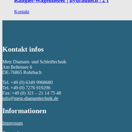
Rangier-Wagenheber | hydraulisch | 2 t
Kontakt
Kontakt infos
Metz Diamant- und Schleiftechnik
Am Bellensee 6
DE-76865 Rohrbach
Tel. +49 (0) 6349 9968680
Tel. +49 (0) 7276 919296
Fax: +49 (0) 321 – 21 14 75 48
info@metz-diamanttechnik.de
Informationen
Impressum