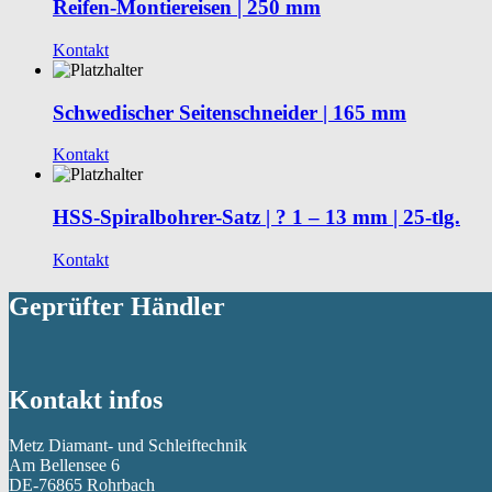
Reifen-Montiereisen | 250 mm
Kontakt
Schwedischer Seitenschneider | 165 mm
Kontakt
HSS-Spiralbohrer-Satz | ? 1 – 13 mm | 25-tlg.
Kontakt
Geprüfter Händler
Kontakt infos
Metz Diamant- und Schleiftechnik
Am Bellensee 6
DE-76865 Rohrbach